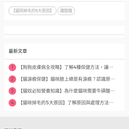
【貓咪掉毛的5大原因】
離胺酸
最新文章
1
【狗狗皮膚病全攻略】了解4種保健方法，讓⋯
2
【貓淚痕保健】貓咪臉上總是有淚痕？認識原⋯
3
【貓奴必知營養知識】為什麼貓咪需要牛磺酸⋯
4
【貓咪掉毛的5大原因】了解原因與處理方法⋯