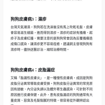
狗狗皮膚病3：濕疹
台灣天氣潮濕，狗狗若在洗澡後沒有馬上吹乾毛髮，皮膚
會容易滋生細菌，進而得到濕疹。濕疹的症狀有搔癢、起
疹子及皮膚紅腫，需要注意的是狗狗常會因為反覆搔癢造
成傷口感染，讓濕疹更不容易痊癒，建議飼主發現狗狗有
濕疹時，儘快送醫診治，縮短治療時間。
狗狗皮膚病4：皮脂漏症
又稱「脂漏性皮膚炎」，是一種慢性皮膚病，成因是狗狗
皮脂分泌異常導致皮膚受損。狗狗皮脂分泌異常的常見原
因有過敏、內分泌失調以及體外寄生蟲感染，可針對不同
原因進行皮膚保健。此外，患有皮脂漏症的狗狗通常有大
量皮屑、惡臭及毛髮黏膩的特徵，很容易從外觀辨認出