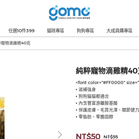
任選10件399
貓咪專區
狗狗專區
大成員購專區
粹寵物滴雞精40克
純粹寵物滴雞精40
<font color="#FF0000" size
▪ 滋補強身
▪ 狗狗貓貓都適合
▪ 內含豐富游離胺基酸
▪ 保護皮膚、毛質光澤、關節健
▪ 零脂肪、零膽固醇
NT$50
NT$55