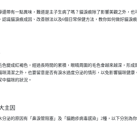
掉還帶有一點異味，難道是主子生病了嗎？貓淚痕除了影響美觀之外，也
，認識貓淚痕成因、改善辦法以及6個日常保健方法，教你如何做好貓淚
？
毛色變成紅褐色，經過長時間的累積，眼睛周圍的毛色會越來越深，形成
貓咪清潔之外，也要留意是否有淚水過度分泌的情形，以免影響貓咪健康
家中貓咪的狀況。
大主因
水分泌的原因有「鼻淚管阻塞」及「貓皰疹病毒感染」2種，以下分別為