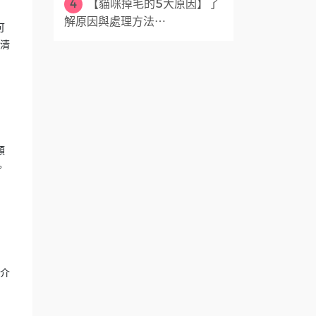
4
【貓咪掉毛的5大原因】了
解原因與處理方法⋯
可
痕清
類
。
你介