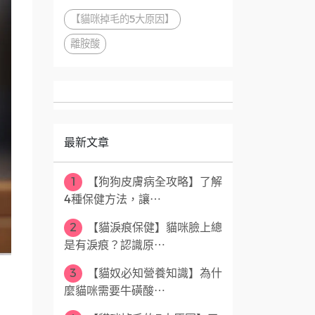
【貓咪掉毛的5大原因】
離胺酸
最新文章
1
【狗狗皮膚病全攻略】了解
4種保健方法，讓⋯
2
【貓淚痕保健】貓咪臉上總
是有淚痕？認識原⋯
3
【貓奴必知營養知識】為什
麼貓咪需要牛磺酸⋯