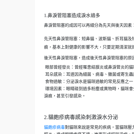
1.鼻淚管阻塞造成淚水過多
鼻淚管阻塞的成因可以再細分為先天與後天因素
先天性鼻淚管阻塞：短鼻貓、波斯貓、折耳貓及
痕，基本上對健康的影響不大，只要定期清潔就
後天性鼻淚管阻塞，造成後天性鼻淚管阻塞的原
眼部曾經發炎：曾經罹患結膜炎或鼻淚管炎的貓
耳朵感染：耳道因為細菌、病毒、黴菌或寄生蟲
食物過敏：分泌淚水是貓咪過敏的常見反應之一
環境因素：眼睛碰到過多粉塵或異物時，貓咪會
淚痕，甚至引發感染。
2.貓皰疹病毒感染刺激淚水分泌
貓皰疹病毒
對貓咪來說是常見的疾病，當貓咪壓