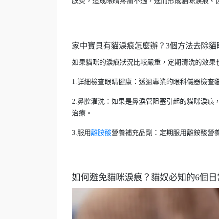
膜炎，造成眼睛疼痛不適，進而形成貓咪淚痕。
家中寶貝有貓淚痕怎麼辦？3個方法去除貓
如果貓咪的淚痕狀況比較嚴重，定期清洗的效果
1.詳細檢查眼睛健康：透過專業的眼科儀器檢
2.鼻腔灌洗：如果是鼻淚管阻塞引起的貓咪淚
治療。
3.服用
離胺酸
營養補充品劑：定期服用離銨酸營
如何避免貓咪淚痕？貓奴必知的6個日