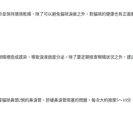
砂並保持環境乾燥，除了可以避免貓咪淚痕之外，對貓咪的健康也有正面
眼睛裡造成感染，導致淚液過度分泌。除了要定期檢查眼睛狀況之外，建
貓咪鼻頭2側的鼻淚管，舒緩鼻淚管阻塞的問題。每次大約按摩5～10分