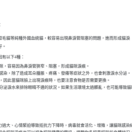
：
短毛貓等純種外國血統貓，較容易出現鼻淚管阻塞的問題，進而形成貓淚
好。
因有以下4種：
咪，容易因為鼻淚管狹窄、阻塞，形成貓咪淚痕。
感染，除了造成耳朵腫脹、疼痛、發癢等症狀之外，也會刺激淚水分泌。
，因此當貓咪臉上出現淚痕時，也要注意食物是否需要更換。
分泌淚水來排除眼睛不適的狀況。如果生活環境太過髒亂，也可能導致貓
力過大、心情緊迫導致抵抗力下降時，病毒就會活化、增殖，讓貓咪感染